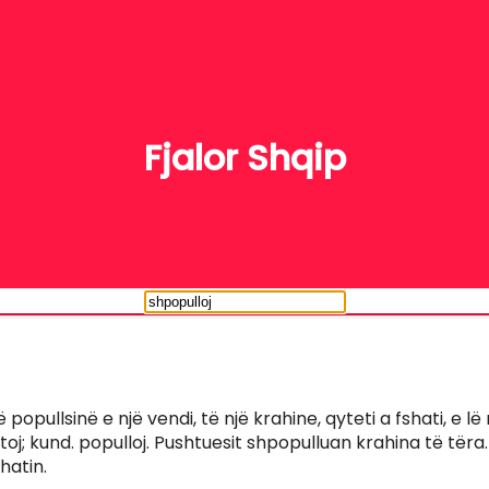
FJALË
Fjalor Shqip
popullsinë e një vendi, të një krahine, qyteti a fshati, e lë
etoj; kund. populloj. Pushtuesit shpopulluan krahina të tëra.
hatin.