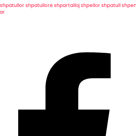
shpatullor
shpatullore
shpartalloj
shpellor
shpatull
shpen
ar