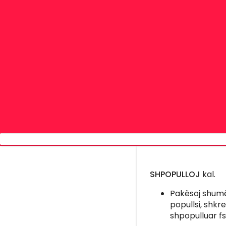
SHPOPULLOJ
kal.
Pakësoj shumë 
popullsi, shkr
shpopulluar fs