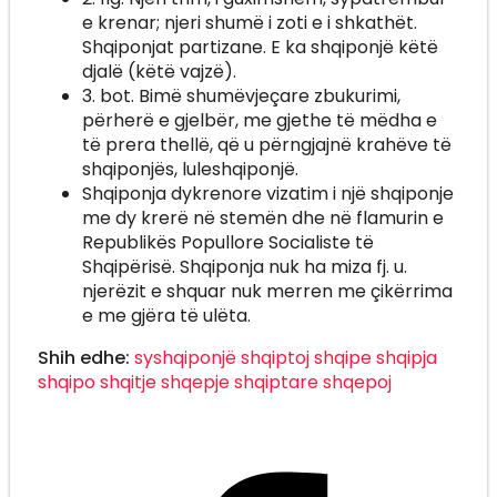
e krenar; njeri shumë i zoti e i shkathët.
Shqiponjat partizane. E ka shqiponjë këtë
djalë (këtë vajzë).
3. bot. Bimë shumëvjeçare zbukurimi,
përherë e gjelbër, me gjethe të mëdha e
të prera thellë, që u përngjajnë krahëve të
shqiponjës, luleshqiponjë.
Shqiponja dykrenore vizatim i një shqiponje
me dy krerë në stemën dhe në flamurin e
Republikës Popullore Socialiste të
Shqipërisë. Shqiponja nuk ha miza fj. u.
njerëzit e shquar nuk merren me çikërrima
e me gjëra të ulëta.
Shih edhe:
syshqiponjë
shqiptoj
shqipe
shqipja
shqipo
shqitje
shqepje
shqiptare
shqepoj