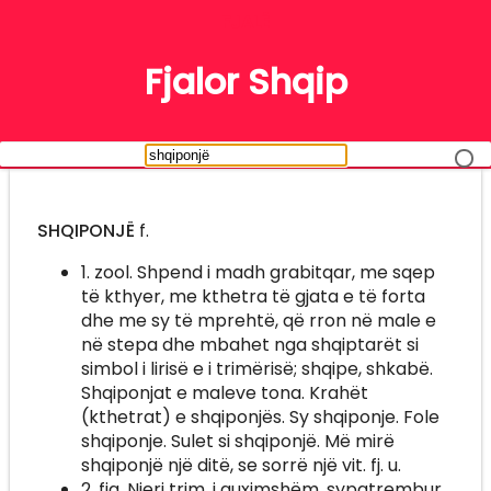
FJALË
Fjalor Shqip
SHQIPONJË
f.
1. zool. Shpend i madh grabitqar, me sqep
të kthyer, me kthetra të gjata e të forta
dhe me sy të mprehtë, që rron në male e
në stepa dhe mbahet nga shqiptarët si
simbol i lirisë e i trimërisë; shqipe, shkabë.
Shqiponjat e maleve tona. Krahët
(kthetrat) e shqiponjës. Sy shqiponje. Fole
shqiponje. Sulet si shqiponjë. Më mirë
shqiponjë një ditë, se sorrë një vit. fj. u.
2. fig. Njeri trim, i guximshëm, sypatrembur