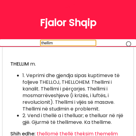
FJALË
Fjalor Shqip
THELLIM
m.
1. Veprimi dhe gjendja sipas kuptimeve të
foljeve THELLOJ, THELLOHEM. Thellimi i
kanalit. Thellimi i përçarjes. Thellimi i
mosmarrëveshjeve (i krizës, i luftës, i
revolucionit). Thellimi i vijës së masave.
Thellimi në studimin e problemit.
2. Vend i thellë a i thelluar; e thelluar në një
gjë. Gjurmë të thellimeve. Ka thellime.
Shih edhe:
thellomë
thellë
theksim
themelim