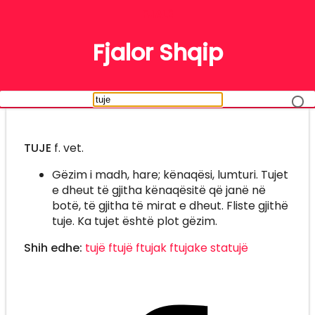
FJALË
Fjalor Shqip
TUJE
f. vet.
Gëzim i madh, hare; kënaqësi, lumturi. Tujet
e dheut të gjitha kënaqësitë që janë në
botë, të gjitha të mirat e dheut. Fliste gjithë
tuje. Ka tujet është plot gëzim.
Shih edhe:
tujë
ftujë
ftujak
ftujake
statujë