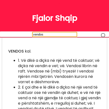
FJALË
Fjalor Shqip
VENDOS
kal.
1. Vë dikë a diçka në një vend të caktuar; vë
diçka në vendin e vet; vë. Vendosi librin në
raft. Vendose në (mbi) tryezë! I vendosi
njërën mbi tjetrën. Vendosën kurora në
varret e dëshmorëve.
2. E çoi dhe e lë dikë a diçka në një vend të
caktuar ose në vendin që duhet; e vë në një
vend a në një gjendje të caktua; i gjej vendin
e përshtatshëm, e rregulloj si duhet; vë. I
vendosi drutë stivë. I vendosi të ardhurit