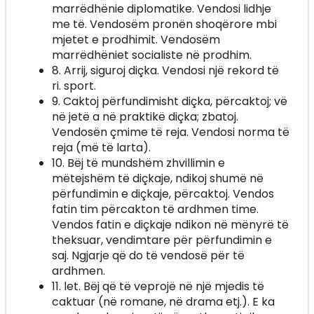
marrëdhënie diplomatike. Vendosi lidhje
me të. Vendosëm pronën shoqërore mbi
mjetet e prodhimit. Vendosëm
marrëdhëniet socialiste në prodhim.
8. Arrij, siguroj diçka. Vendosi një rekord të
ri. sport.
9. Caktoj përfundimisht diçka, përcaktoj; vë
në jetë a në praktikë diçka; zbatoj.
Vendosën çmime të reja. Vendosi norma të
reja (më të larta).
10. Bëj të mundshëm zhvillimin e
mëtejshëm të diçkaje, ndikoj shumë në
përfundimin e diçkaje, përcaktoj. Vendos
fatin tim përcakton të ardhmen time.
Vendos fatin e diçkaje ndikon në mënyrë të
theksuar, vendimtare për përfundimin e
saj. Ngjarje që do të vendosë për të
ardhmen.
11. let. Bëj që të veprojë në një mjedis të
caktuar (në romane, në drama etj.). E ka