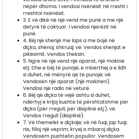
nëpër dhoma. I vendosi nxënësit në rresht i
rreshtoi nxënësit.
3. E vë dikë në një vend me punë a me një
detyrë të caktuar. I vendosi njerëzit në
punë.
4. Bëj një shenjë me laps a me bojë në
diçka, shënoj; shkruaj; vë. Vendos shenjat e
pikësimit. Vendos theksin.
5. Ngre në një vend një aparat, një makinë
etj. Dhe e bëj të punojë, e mbërthej a e lidh
si duhet, në mënyrë që të punojë; vë.
Vendosën një aparat (një makineri).
Vendosi një radio në veturë.
6. Bëj që diçka të vejë ashtu si duhet,
ndërhyj e krijoj kushte të përshtatshme për
diçka (për rregull, për disiplinë etj.); vë.
Vendos rregull (disiplinë).
7. Vë themelet e diçkaje; vë në fuqi, jap fuqi;
nis, filloj një veprim; kryej a mbaroj diçka.
Vendosëm pushtetin popullor. Vendosëm