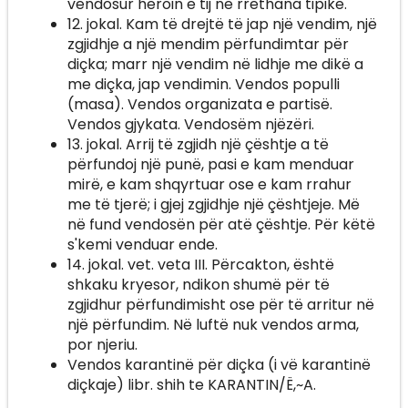
vendosur heroin e tij në rrethana tipike.
12. jokal. Kam të drejtë të jap një vendim, një
zgjidhje a një mendim përfundimtar për
diçka; marr një vendim në lidhje me dikë a
me diçka, jap vendimin. Vendos populli
(masa). Vendos organizata e partisë.
Vendos gjykata. Vendosëm njëzëri.
13. jokal. Arrij të zgjidh një çështje a të
përfundoj një punë, pasi e kam menduar
mirë, e kam shqyrtuar ose e kam rrahur
me të tjerë; i gjej zgjidhje një çështjeje. Më
në fund vendosën për atë çështje. Për këtë
s'kemi venduar ende.
14. jokal. vet. veta III. Përcakton, është
shkaku kryesor, ndikon shumë për të
zgjidhur përfundimisht ose për të arritur në
një përfundim. Në luftë nuk vendos arma,
por njeriu.
Vendos karantinë për diçka (i vë karantinë
diçkaje) libr. shih te KARANTIN/Ë,~A.