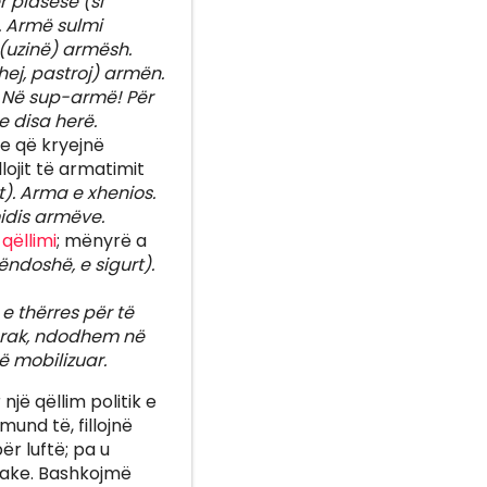
r plasëse (si
). Armë sulmi
 (uzinë) armësh.
ej, pastroj) armën.
 Në sup-armë! Për
e disa herë.
he që kryejnë
llojit të armatimit
t). Arma e xhenios.
midis armëve.
ë
qëllimi
; mënyrë a
ndoshë, e sigurt).
e thërres për të
tarak, ndodhem në
ë mobilizuar.
jë qëllim politik e
und të, fillojnë
r luftë; pa u
rake. Bashkojmë