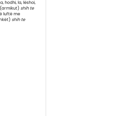
hodhi, la, lëshoi,
t (armikut)
shih te
ë luftë me
shkët)
shih te