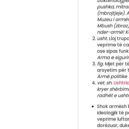
bakteriologjik
pushka, mitral
(mbrojtjeje). 
Muzeu i armëv
Mbush (zbraz)
nder-armë! Këm
usht.
Lloj trup
veprime të ca
ose sipas funk
Arma e sigurim
fig.
Mjet për të
arsyetim për t
Armë politike 
vet. sh.
Ushtri
kryer shërbim
radhët e ushtr
Shok armësh ba
ideologjik të 
veprime luftar
dorëzuar, duk