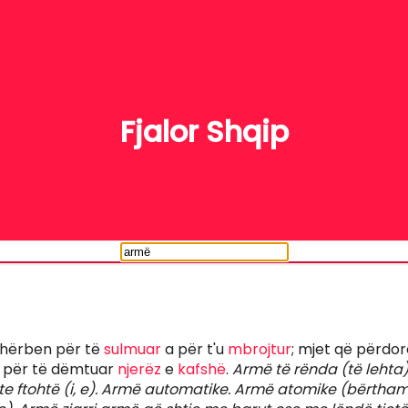
FJALË
Fjalor Shqip
 shërben për të
sulmuar
a për t'u
mbrojtur
; mjet që përdor
a për të dëmtuar
njerëz
e
kafshë
.
Armë të rënda (të lehta)
te ftohtë (i, e). Armë automatike. Armë atomike (bërtham