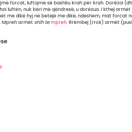
ë forcat, luftojmë së bashku krah për krah. Dorëzoi (dha, 
hoi luftën, nuk bëri më qëndresë, u dorëzua. I kthej armë
mët me dikë hyj në betejë me dikë, ndeshem, mat forcat n
n. Mpreh armët
shih te
mpreh
. Rrëmbej (rrok) armët (pu
ëse
e