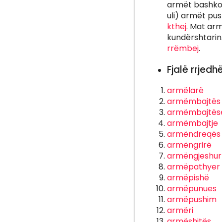
armët bashkojm
uli) armët pus
kthej
. Mat ar
kundërshtari
rrëmbej
.
Fjalë rrjedh
armëlarë
armëmbajtës
armëmbajtës
armëmbajtje
armëndreqës
armëngrirë
armëngjeshur
armëpathyer
armëpishë
armëpunues
armëpushim
armëri
armëshitës