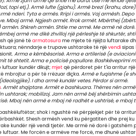
e). Armë zjarri armë që shtie me barut ose me lëndë tjetë
ozi, topi etj.). Armë lufte (gjahu). Armë brezi (krahu, dore
Armë nderi. Tyta e armës. Rripi i armës. Vaj armësh. Depo
e. Mbaj armë. Ngjesh armët. Rrok armët. Mbërthej (zbërth
 armën. Shkreh armën. Shtie me armë. Me armë në dorë.
bej armë me dikë zhvilloj një përleshje të shkurtër, shti
ash që janë të
armatosura
me mjete të njëjta luftarake d
ktuara; nënndarje e trupave ushtarake të një
vendi
sipas 
sionit.
Arma e këmbësorisë. Arma e artilerisë (e aviacioni
it të shtetit. Arma e policisë popullore. Bashkëveprimi 
 luftuar kundër dikujt;
mjet
që përdoret për t'ia arritur nj
ë mbrojtur a për të rrëzuar diçka.
Armë e fuqishme (e shë
(ideologjike). I dha armë kundër vetes. Përdor si armë.
a
.
Armët shqiptare. Armët e bashkuara. Thërres nën armë 
in ushtarak; mobilizoj. Jam nën armë bëj shërbimin ush
isë. Mbaj nën armë e mbaj në radhët e ushtrisë, e mbaj t
shkëluftëtar; shok i ngushtë në përpjekjet për të arritur n
përbashkët. Shesh armësh vend ku përgatiten dhe prej ku m
ake kundër një vendi tjetër. Me armë në dorë i gatshëm pë
e luftuar. Me forcën e armëve me forcë, me dhunë ushta