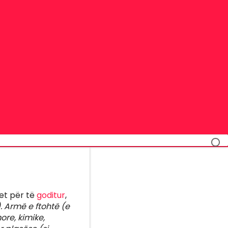
et për të
goditur
,
. Armë e ftohtë (e
ore, kimike,