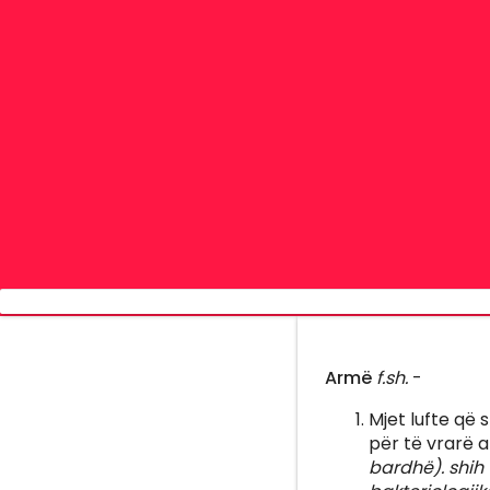
Armë
f.sh.
-
Mjet lufte që
për të vrarë 
bardhë). shih 