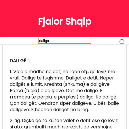
FJALË
Fjalor Shqip
DALLGË
f.
1. Valë e madhe në det, në liqen etj., që lëviz me
vrull. Dallgë të fuqishme. Dallgët e detit. Nëpër
dallgët e lumit. Kreshta (shkuma) e dallgëve.
Forca (fuqia) e dallgëve. Det me dallgë. E
rrëmbeu (e përpiu, e përplasi) dallga. Ka dallgë.
Çan dallgët. Qëndron sipër dallgëve. U bëri ballë
dallgëve. E hodhën dallgët në breg.
2. fig. Diçka që të kujton valët e detit ose që lëviz
si ato; grumbull i madh njerëzish, që vërshojnë