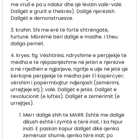
me vrull e pa u ndalur dhe që lëvizin valë-valë.
Dallgët e grurit e thekrës). Dallgë njerëzish.
Dallgët e demonstruesve.
3. krahin. Shi me erë të fortë shtrëngatë,
furtunë. Mbrëmë bëri dallgë e madhe. I theu
dallga pemët.
4. kryes. fig. Vështirësi, ndryshime e përpjekje të
mëdha e të njëpasnjëshme në jetën e njerëzve
a në rrjedhën e ngjarjeve, ngritje e ulje në jetë që
kërkojnë përpjekje të mëdha për t'i kapërcyer;
vërshim i papërmbajtur ndjenjash (zemërimi,
urrejtjeje etj.); valë. Dallgët e jetës. Dallgët e
revolucionit (e luftës). Dallgët e zemërimit (e
urrejtjes).
Merr dallgë shih te MARR. Është me dallgë
dikush është i zymtë e tërë inat, i ka hipur
inati. E paskan kapur dallgët dikë qenka
zemëruar shumë, qenka tërë inat; po