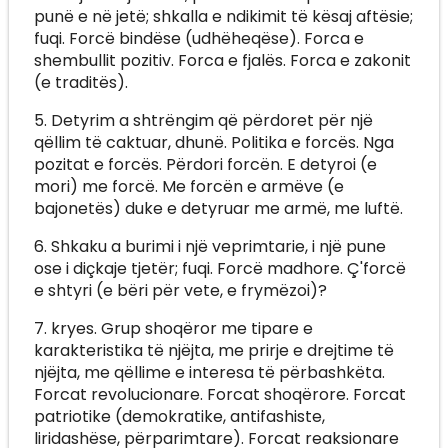
punë e në jetë; shkalla e ndikimit të kësaj aftësie;
fuqi. Forcë bindëse (udhëheqëse). Forca e
shembullit pozitiv. Forca e fjalës. Forca e zakonit
(e traditës).
5. Detyrim a shtrëngim që përdoret për një
qëllim të caktuar, dhunë. Politika e forcës. Nga
pozitat e forcës. Përdori forcën. E detyroi (e
mori) me forcë. Me forcën e armëve (e
bajonetës) duke e detyruar me armë, me luftë.
6. Shkaku a burimi i një veprimtarie, i një pune
ose i diçkaje tjetër; fuqi. Forcë madhore. Ç'forcë
e shtyri (e bëri për vete, e frymëzoi)?
7. kryes. Grup shoqëror me tipare e
karakteristika të njëjta, me prirje e drejtime të
njëjta, me qëllime e interesa të përbashkëta.
Forcat revolucionare. Forcat shoqërore. Forcat
patriotike (demokratike, antifashiste,
liridashëse, përparimtare). Forcat reaksionare