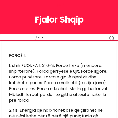
FJALË
Fjalor Shqip
FORCË
f.
1. shih FUQI, ~A 1, 3, 6-8. Forcë fizike (mendore,
shpirtërore). Forca gërryese e ujit. Forcë ligjore.
Forca punëtore. Forca e gjallë njerëzit dhe
kafshët e punës. Forca e vullnetit (e ndjenjave).
Forca e erës. Forca e krahut. Me të gjitha forcat.
Mbledh forcat përdor të gjitha aftësitë fizike. Iu
pre forca.
2. fiz. Energjia që harxhohet ose që çlirohet në
një njësi kohe për të bërë një punë; fuqia që