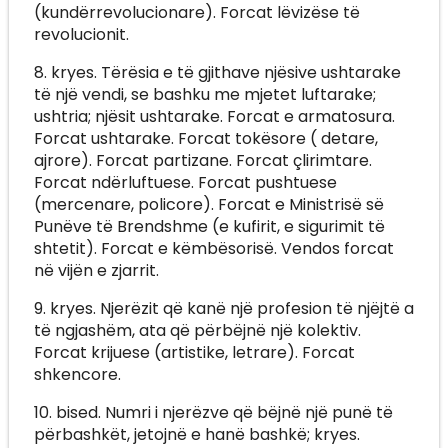
(kundërrevolucionare). Forcat lëvizëse të
revolucionit.
8. kryes. Tërësia e të gjithave njësive ushtarake
të një vendi, se bashku me mjetet luftarake;
ushtria; njësit ushtarake. Forcat e armatosura.
Forcat ushtarake. Forcat tokësore ( detare,
ajrore). Forcat partizane. Forcat çlirimtare.
Forcat ndërluftuese. Forcat pushtuese
(mercenare, policore). Forcat e Ministrisë së
Punëve të Brendshme (e kufirit, e sigurimit të
shtetit). Forcat e këmbësorisë. Vendos forcat
në vijën e zjarrit.
9. kryes. Njerëzit që kanë një profesion të njëjtë a
të ngjashëm, ata që përbëjnë një kolektiv.
Forcat krijuese (artistike, letrare). Forcat
shkencore.
10. bised. Numri i njerëzve që bëjnë një punë të
përbashkët, jetojnë e hanë bashkë; kryes.