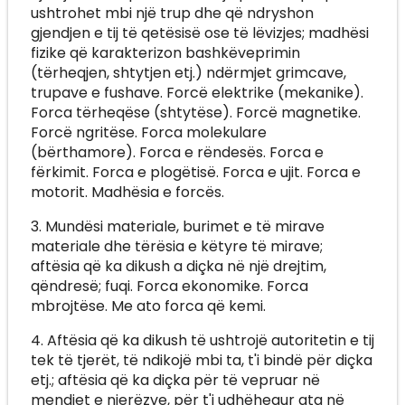
ushtrohet mbi një trup dhe që ndryshon
gjendjen e tij të qetësisë ose të lëvizjes; madhësi
fizike që karakterizon bashkëveprimin
(tërheqjen, shtytjen etj.) ndërmjet grimcave,
trupave e fushave. Forcë elektrike (mekanike).
Forca tërheqëse (shtytëse). Forcë magnetike.
Forcë ngritëse. Forca molekulare
(bërthamore). Forca e rëndesës. Forca e
fërkimit. Forca e plogëtisë. Forca e ujit. Forca e
motorit. Madhësia e forcës.
3. Mundësi materiale, burimet e të mirave
materiale dhe tërësia e këtyre të mirave;
aftësia që ka dikush a diçka në një drejtim,
qëndresë; fuqi. Forca ekonomike. Forca
mbrojtëse. Me ato forca që kemi.
4. Aftësia që ka dikush të ushtrojë autoritetin e tij
tek të tjerët, të ndikojë mbi ta, t'i bindë për diçka
etj.; aftësia që ka diçka për të vepruar në
mendjet e njerëzve, për t'i udhëhequr ata në