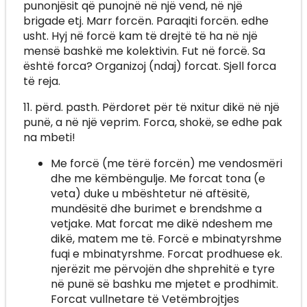
punonjësit që punojnë në një vend, në një
brigade etj. Marr forcën. Paraqiti forcën. edhe
usht. Hyj në forcë kam të drejtë të ha në një
mensë bashkë me kolektivin. Fut në forcë. Sa
është forca? Organizoj (ndaj) forcat. Sjell forca
të reja.
11. përd. pasth. Përdoret për të nxitur dikë në një
punë, a në një veprim. Forca, shokë, se edhe pak
na mbeti!
Me forcë (me tërë forcën) me vendosmëri
dhe me këmbëngulje. Me forcat tona (e
veta) duke u mbështetur në aftësitë,
mundësitë dhe burimet e brendshme a
vetjake. Mat forcat me dikë ndeshem me
dikë, matem me të. Forcë e mbinatyrshme
fuqi e mbinatyrshme. Forcat prodhuese ek.
njerëzit me përvojën dhe shprehitë e tyre
në punë së bashku me mjetet e prodhimit.
Forcat vullnetare të Vetëmbrojtjes