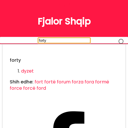
FJALË
Fjalor Shqip
forty
dyzet
Shih edhe:
fort
fortë
forum
forza
fora
formë
force
forcë
ford