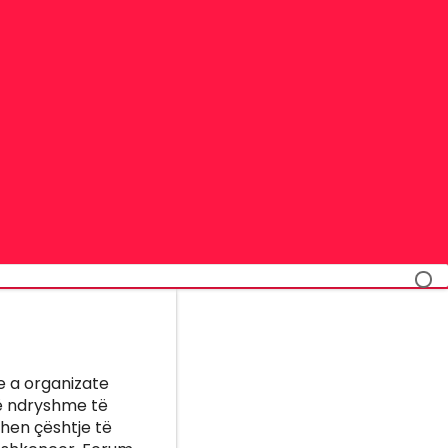
ie a organizate
të ndryshme të
hen çështje të