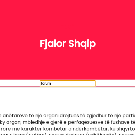
FJALË
Fjalor Shqip
 e anëtarëve të një organi drejtues të zgjedhur të një part
ë ky organ; mbledhje e gjerë e përfaqësuesve të fushave 
ërore me karakter kombëtar a ndërkombëtar, ku shqyrto