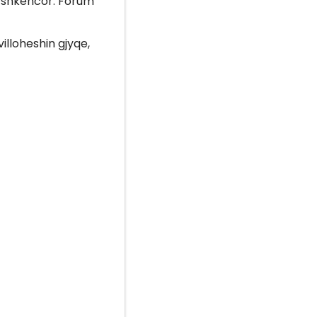
m shkencor. Forum
illoheshin gjyqe,