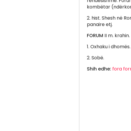
rëndësishme. Forum
kombëtar (ndërko
2. hist. Shesh në R
panaire etj.
FORUM
II m. krahin.
1. Oxhaku i dhomës.
2. Sobë.
Shih edhe:
fora
fo