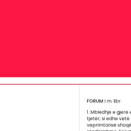
FORUM
I m. libr.
1. Mbledhje e gjerë
tjetër, si edhe vet
veprimtarisë shoq