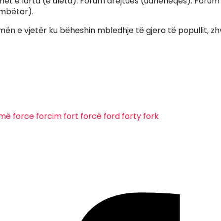
et e larta (e ulëta). Forum drejtues (udhëheqës). Foru
mbëtar).
omën e vjetër ku bëheshin mbledhje të gjera të popullit, zhv
rmë
force
forcim
fort
forcë
ford
forty
fork