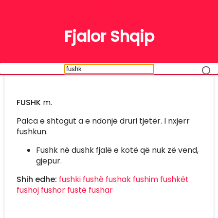
FJALË
Fjalor Shqip
FUSHK
m.
Palca e shtogut a e ndonjë druri tjetër. I nxjerr
fushkun.
Fushk në dushk fjalë e kotë që nuk zë vend,
gjepur.
Shih edhe:
fushki
fushë
fushak
fushim
fushkët
fushoj
fushor
fustë
fushar