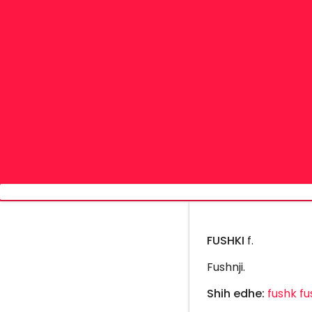
FUSHKI
f.
Fushnji.
Shih edhe:
fushk
fu