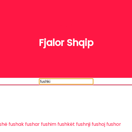
FJALË
Fjalor Shqip
shë
fushak
fushar
fushim
fushkët
fushnji
fushoj
fushor