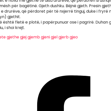
t e holla me gjethe të disa drurëve, që përdoren si ushq
mësh për bagëtinë. Gjeth dushku. Bëjnë gjeth. Presin gjeth
etë e drurëve, që përdoret për të nxjerrë tinguj, duke i fryr
ryn) gjethit.
ë është fletë e plotë, i papërpunuar ose i pagrirë. Duhan g
iu, i shoi krejt.
ete
gjethe
gjej
gjemb
gjeni
gjel
gjerb
gjeo