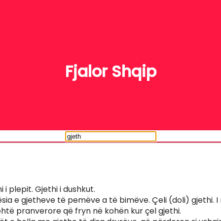
FJALË
Fjalor Shqip
i i plepit. Gjethi i dushkut.
sia e gjetheve të pemëve a të bimëve. Çeli (doli) gjethi. I r
lehtë pranverore që fryn në kohën kur çel gjethi.