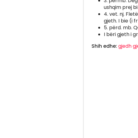
3. përmb. Degë
ushqim prej bi
4. vet. nj. Fl
gjeth. I bie (i f
5. përd. mb. Q
I bëri gjeth i gr
Shih edhe:
gjedh
gj