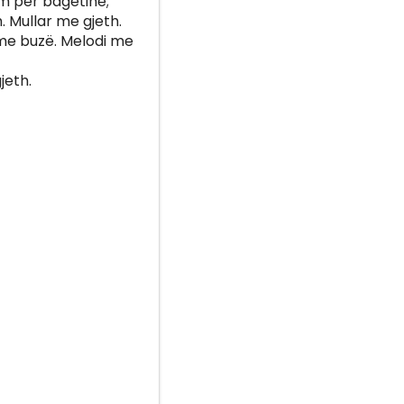
im për bagëtinë;
. Mullar me gjeth.
ë me buzë. Melodi me
jeth.