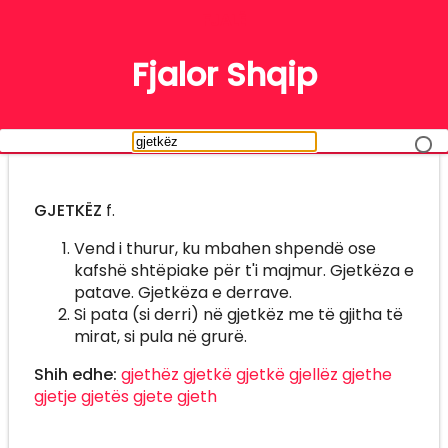
FJALË
Fjalor Shqip
GJETKËZ
f.
Vend i thurur, ku mbahen shpendë ose
kafshë shtëpiake për t'i majmur. Gjetkëza e
patave. Gjetkëza e derrave.
Si pata (si derri) në gjetkëz me të gjitha të
mirat, si pula në grurë.
Shih edhe:
gjethëz
gjetkë
gjetkë
gjellëz
gjethe
gjetje
gjetës
gjete
gjeth