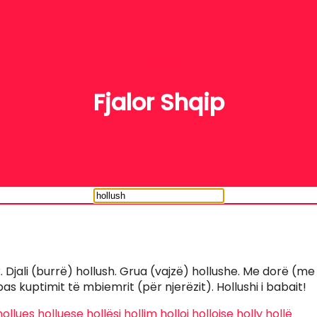
FJALË
Fjalor Shqip
lak. Djali (burrë) hollush. Grua (vajzë) hollushe. Me dorë (me
pas kuptimit të mbiemrit (për njerëzit). Hollushi i babait!
hollues
holluese
hollësi
hollim
holloj
hollojse
holly
hollë