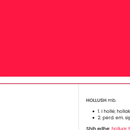
HOLLUSH
mb.
1. I hollë; hol
2. përd. em. si
Shih edhe:
holluar