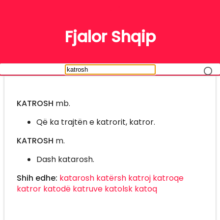
FJALË
Fjalor Shqip
KATROSH
mb.
Që ka trajtën e katrorit, katror.
KATROSH
m.
Dash katarosh.
Shih edhe:
katarosh
katërsh
katroj
katroqe
katror
katodë
katruve
katolsk
katoq