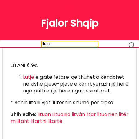
FJALË
Fjalor Shqip
LITANI
f. fet.
Lutje
e gjatë fetare, që thuhet a këndohet
në kishë pjesë-pjesë e këmbyerazi një herë
nga prifti e një herë nga besimtarët.
* Bënin litani vjet. luteshin shumë për diçka.
Shih edhe:
lituan
Lituania
litván
litar
lituanien
litër
militant
litarthi
litartë