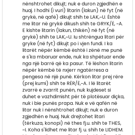
nënshtrohet dikujt; nuk e duron zgjedhën e
huaj. I hodhi (i vuri) litarin (lakun) në fyt (në
grykë, në qafë) dikujt shih te LAK,~U. Është
me litar në grykë dikush shih te GRYK/Ë, ~A.
E kishte litarin (lakun, thikën) në fyt (në
grykë) shih te LAK,~U. Iu shtrëngua litari për
gryke (në fyt) dikujt po i vjen fundi. I ka
litarët nëpër këmbë është i zënë me punë
e s'ka mbaruar ende, nuk ka shpëtuar ende
nga një barrë që ka pasur. Të lëshon litarin
nëpër këmbë të nxjerr ngatërresa a
pengesa në një punë. Kërkon litar prej rëre
(prej kumi) shih te RËR/Ë,~A. I lë litarët
zvarrë e zvarrit punën, nuk kujdeset si
duhet e vazhdimisht për të plotësuar diçka,
nuk i bie punës prapa. Nuk e vë qafën në
litar nuk i nënshtrohet dikujt; nuk e duron
zgjedhën e huaj. Nuk drejtohet litari
(tërkuza, konopi) në thes fj.u. shih te THES,
~I. Koha s'lidhet me litar fj. u. shih te LIDHEM.