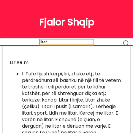
FJALË
Fjalor Shqip
LITAR
m.
1. Tufë fijesh kërpi, liri, zhuke etj., të
përdredhura së bashku në një fill të vetëm
të trashë, i cili përdoret për të lidhur
kafshët, për të shtrënguar diçka etj.;
tërkuzë, konop. Litar i linjtë. Litar zhuke
(çeliku). Litari i pusit (i samarit). Tërheqje
litari. sport. Lidh me litar. Kërcej me litar. E
varën në litar. E shpunë (e çuan, e
dërguan) në litar e dënuan me varje. E
shkuan (e vunë) në litar e varën.