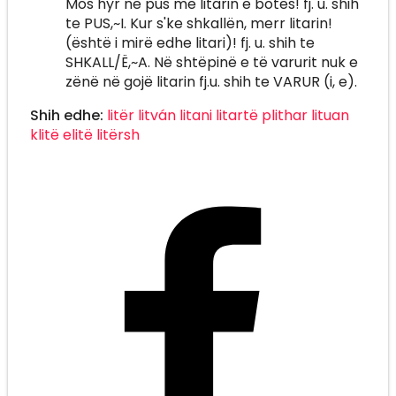
Mos hyr në pus me litarin e botës! fj. u. shih
te PUS,~I. Kur s'ke shkallën, merr litarin!
(është i mirë edhe litari)! fj. u. shih te
SHKALL/Ë,~A. Në shtëpinë e të varurit nuk e
zënë në gojë litarin fj.u. shih te VARUR (i, e).
Shih edhe:
litër
litván
litani
litartë
plithar
lituan
klitë
elitë
litërsh