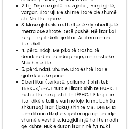
2. fig. Diçka e gjatë a e zgjatur; varg i gjatë,
vargan. Litar uji. Bie shi me litarë bie shumë
shi. Një litar njerëz.
3. Masë gjatësie rreth dhjetë-dymbëdhjetë
metra ose shtatë-tetë pashë. Një litar kali
larg. U ngrit dielli një litar. Arritën me një
litar diell.
4. përd. ndajf. Me pika të trasha, të
dendura dhe pa ndërprerje, me rrëshekë.
Shiu binte litar.
5. përd. ndajf. Shumë. Dita është litar e
gjatë kur s'ke punë.
E bëri litar (tërkuzë, pallamar) shih tek
TËRKUZ/Ë,~A. I hurit e i litarit shih te HU,~RI. I
lëshoi litar dikujt shih te LËSHOJ. E luajti në
litar dikë e talli, e vuri në lojë. Iu mblodh (iu
shkurtua) litari (laku) shih te MBLIDHEM. Ia
preu litarin dikujt e shpëtoi nga një gjendje
shumë e vështirë, ia zgjidhi një hall të madh
që kishte. Nuk e duron litarin në fyt nuk i