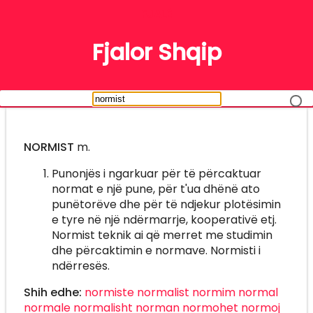
FJALË
Fjalor Shqip
NORMIST
m.
Punonjës i ngarkuar për të përcaktuar
normat e një pune, për t'ua dhënë ato
punëtorëve dhe për të ndjekur plotësimin
e tyre në një ndërmarrje, kooperativë etj.
Normist teknik ai që merret me studimin
dhe përcaktimin e normave. Normisti i
ndërresës.
Shih edhe:
normiste
normalist
normim
normal
normale
normalisht
norman
normohet
normoj