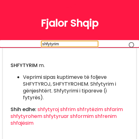
FJALË
Fjalor Shqip
SHFYTYRIM
m.
Veprimi sipas kuptimeve të foljeve
SHFYTYROJ, SHFYTYROHEM. Shfytyrim i
gënjeshtërt. Shfytyrimi i tipareve (i
fytyrës).
Shih edhe:
shfytyroj
shfrim
shfrytëzim
shfarim
shfytyrohem
shfytyruar
shformim
shfrenim
shfajësim