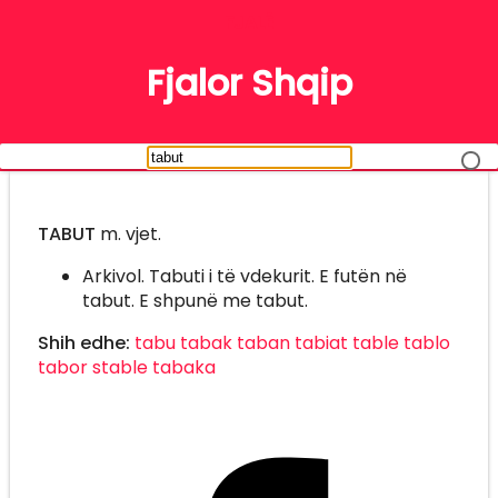
FJALË
Fjalor Shqip
TABUT
m. vjet.
Arkivol. Tabuti i të vdekurit. E futën në
tabut. E shpunë me tabut.
Shih edhe:
tabu
tabak
taban
tabiat
table
tablo
tabor
stable
tabaka