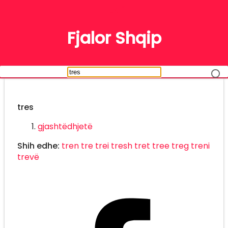
FJALË
Fjalor Shqip
tres
gjashtëdhjetë
Shih edhe:
tren
tre
trei
tresh
tret
tree
treg
treni
trevë