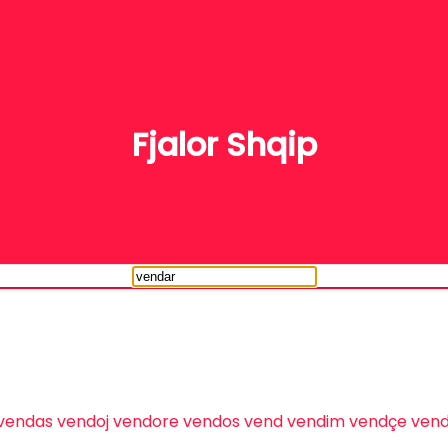
FJALË
Fjalor Shqip
vendas
vendoj
vendore
vendos
vend
vendim
vendçe
ven