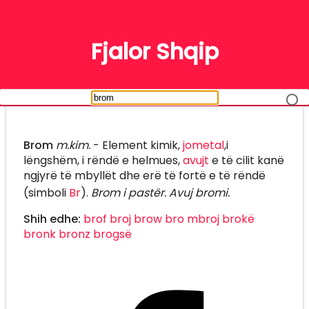
FJALË
Fjalor Shqip
Brom
m.kim.
- Element kimik,
jometal
,i
lëngshëm, i rëndë e helmues,
avujt
e të cilit kanë
ngjyrë të mbyllët dhe erë të fortë e të rëndë
(simboli
Br
).
Brom i pastër. Avuj bromi.
Shih edhe:
brof
broj
brow
bro
mbroj
brokë
bronk
bronz
brogsë