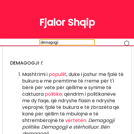
FJALË
Fjalor Shqip
DEMAGOGJI
f.
Mashtrimi i
popullit
, duke i joshur me fjalë të
bukura e me premtime të rreme për t'i
bërë për vete për qëllime e synime të
caktuara
politike
; qëndrim i politikanëve
me dy faqe, që ndryshe flasin e ndryshe
veprojnë; fjalë të bukura e të zbrazëta që
kanë për qëllim të mbulojnë e të
shtrembërojnë të
vërtetën
.
Demagogji
politike. Demagogji e stërholluar. Bën
demagogji.