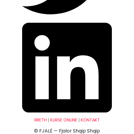
RRETH
|
KURSE ONLINE
|
KONTAKT
© FJALË — Fjalor Shqip Shqip