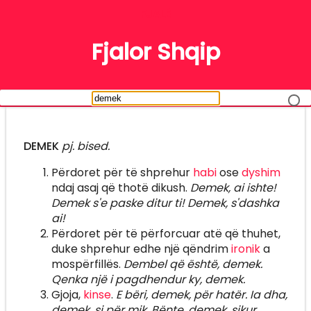
FJALË
Fjalor Shqip
DEMEK
pj. bised.
Përdoret për të shprehur
habi
ose
dyshim
ndaj asaj që thotë dikush.
Demek, ai ishte!
Demek s'e paske ditur ti! Demek, s'dashka
ai!
Përdoret për të përforcuar atë që thuhet,
duke shprehur edhe një qëndrim
ironik
a
mospërfillës.
Dembel që është, demek.
Qenka një i pagdhendur ky, demek.
Gjoja,
kinse
.
E bëri, demek, për hatër. Ia dha,
demek, si për mik. Bënte, demek, sikur