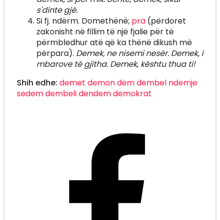
s'dinte gjë.
Si fj. ndërm. Domethënë;
pra
(përdoret
zakonisht në fillim të një fjalie për të
përmbledhur atë që ka thënë dikush më
përpara).
Demek, ne nisemi nesër. Demek, i
mbarove të gjitha. Demek, kështu thua ti!
Shih edhe:
demet
demon
dem
dembel
ndemje
sedem
dembeli
dendem
demokrat