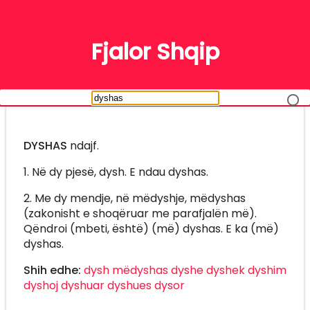
FJALË
Fjalor Shqip
DYSHAS
ndajf.
1. Në dy pjesë, dysh. E ndau dyshas.
2. Me dy mendje, në mëdyshje, mëdyshas
(zakonisht e shoqëruar me parafjalën më).
Qëndroi (mbeti, është) (më) dyshas. E ka (më)
dyshas.
Shih edhe:
dysh
mëdyshas
dyshe
dyshek
dyshim
dyshoj
dyshuar
dyshues
dysor