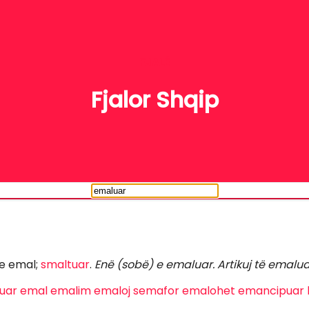
FJALË
Fjalor Shqip
e emal;
smaltuar
.
Enë (sobë) e emaluar. Artikuj të emalua
uar
emal
emalim
emaloj
semafor
emalohet
emancipuar