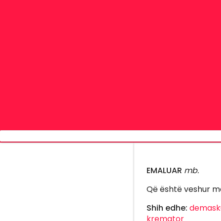
EMALUAR
mb.
Që është veshur m
Shih edhe:
demask
kremator