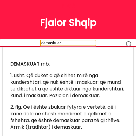
FJALË
Fjalor Shqip
DEMASKUAR
mb.
1. usht. Që duket a që shihet mirë nga
kundërshtari, që nuk është i maskuar; që mund
të diktohet a që është diktuar nga kundërshtari;
kund. i maskuar. Pozicion i demaskuar.
2. fig. Që i është zbuluar fytyra e vërtetë, që i
kanë dalë në shesh mendimet e qëllimet e
fshehta, që është demaskuar para të gjithëve.
Armik (tradhtar) i demaskuar.