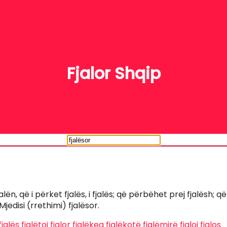
FJALË
Fjalor Shqip
lën, që i përket fjalës, i fjalës; që përbëhet prej fjalësh; q
Mjedisi (rrethimi) fjalësor.
fjalës
fjalëtoj
fjalor
fjalëkeq
fjalëkotë
fjalëmirë
fjaloj
fjalos