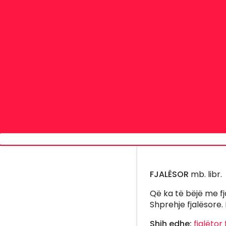
FJALËSOR
mb. libr.
Që ka të bëjë me fja
Shprehje fjalësore. 
Shih edhe:
fjalëtor