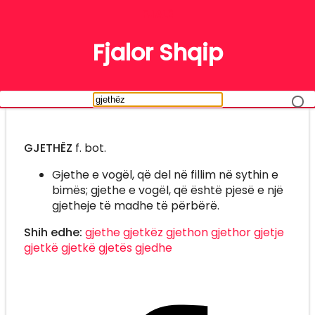
FJALË
Fjalor Shqip
GJETHËZ
f. bot.
Gjethe e vogël, që del në fillim në sythin e
bimës; gjethe e vogël, që është pjesë e një
gjetheje të madhe të përbërë.
Shih edhe:
gjethe
gjetkëz
gjethon
gjethor
gjetje
gjetkë
gjetkë
gjetës
gjedhe