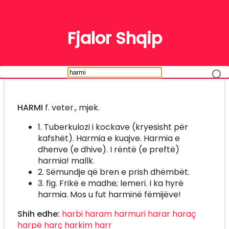
FJALË
Fjalor Shqip
HARMI
f. veter., mjek.
1. Tuberkulozi i kockave (kryesisht për
kafshët). Harmia e kuajve. Harmia e
dhenve (e dhive). I rëntë (e preftë)
harmia! mallk.
2. Sëmundje që bren e prish dhëmbët.
3. fig. Frikë e madhe; lemeri. I ka hyrë
harmia. Mos u fut harminë fëmijëve!
Shih edhe:
harbi
haram
harmuri
harar
haraç
harpë
harç
harkim
harr