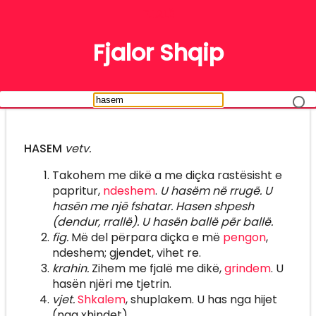
FJALË
Fjalor Shqip
HASEM
vetv.
Takohem me dikë a me diçka rastësisht e
papritur,
ndeshem
.
U hasëm në rrugë. U
hasën me një fshatar. Hasen shpesh
(dendur, rrallë). U hasën ballë për ballë.
fig.
Më del përpara diçka e më
pengon
,
ndeshem; gjendet, vihet re.
krahin.
Zihem me fjalë me dikë,
grindem
. U
hasën njëri me tjetrin.
vjet.
Shkalem
, shuplakem. U has nga hijet
(nga xhindet).