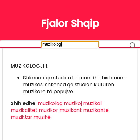
FJALË
Fjalor Shqip
MUZIKOLOGJI
f.
Shkenca që studion teorinë dhe historinë e
muzikës; shkenca që studion kulturën
muzikore të popujve.
Shih edhe:
muzikolog
muzikoj
muzikal
muzikalitet
muzikor
muzikant
muzikante
muziktar
muzikë