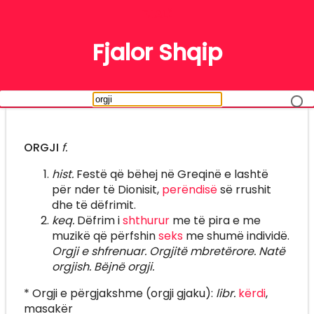
FJALË
Fjalor Shqip
ORGJI
f.
hist.
Festë që bëhej në Greqinë e lashtë
për nder të Dionisit,
perëndisë
së rrushit
dhe të dëfrimit.
keq.
Dëfrim i
shthurur
me të pira e me
muzikë që përfshin
seks
me shumë individë.
Orgji e shfrenuar. Orgjitë mbretërore. Natë
orgjish. Bëjnë orgji.
* Orgji e përgjakshme (orgji gjaku):
libr.
kërdi
,
masakër