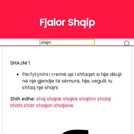
FJALË
Fjalor Shqip
SHAJNI
f.
Përfytyrimi i rremë që i shfaqet si hije dikujt
në një gjendje të sëmurë, hije, vegulli. Iu
shfaq një shajni.
Shih edhe:
shaj
shajak
shajkë
shajtim
shalqi
shahi
shair
shaljan
shaljane