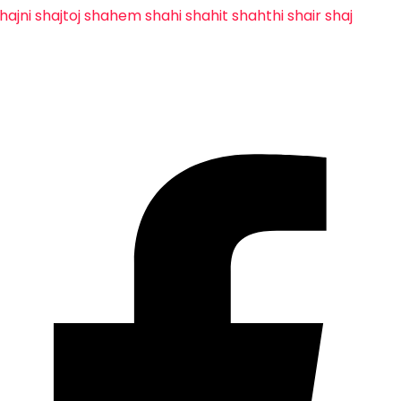
hajni
shajtoj
shahem
shahi
shahit
shahthi
shair
shaj