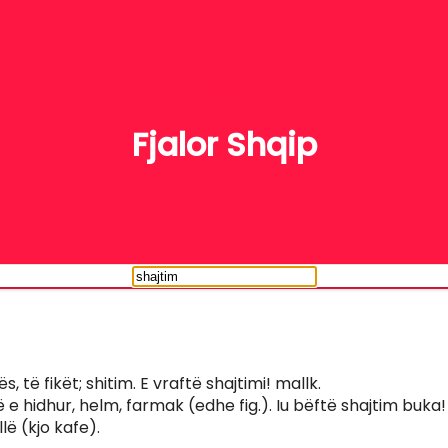
FJALË
Fjalor Shqip
ës, të fikët; shitim. E vraftë shajtimi! mallk.
 e hidhur, helm, farmak (edhe fig.). Iu bëftë shajtim buka
llë (kjo kafe).