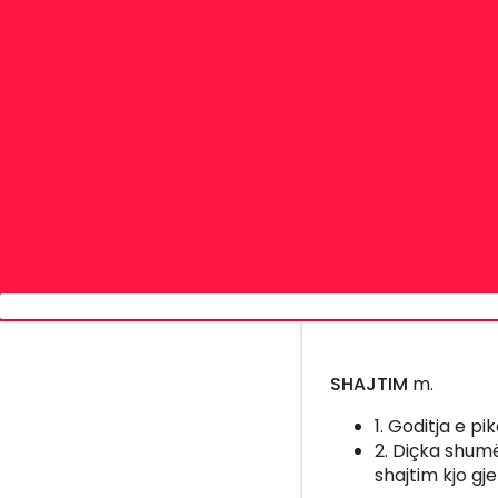
SHAJTIM
m.
1. Goditja e pik
2. Diçka shumë
shajtim kjo gje