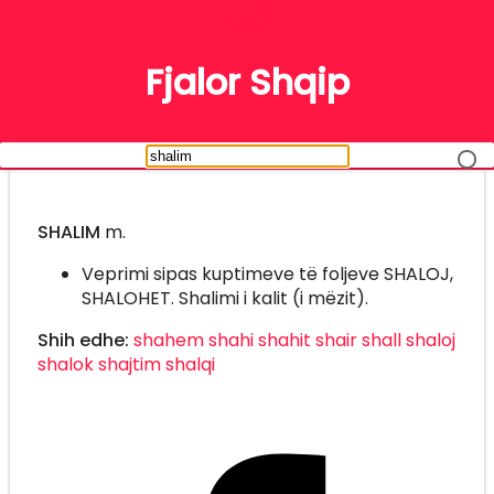
FJALË
Fjalor Shqip
SHALIM
m.
Veprimi sipas kuptimeve të foljeve SHALOJ,
SHALOHET. Shalimi i kalit (i mëzit).
Shih edhe:
shahem
shahi
shahit
shair
shall
shaloj
shalok
shajtim
shalqi