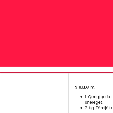
SHELEG
m.
1. Qengj që ka
shelegët.
2. fig. Fëmijë i