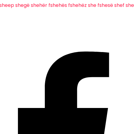
sheep
shegë
shehër
fshehës
fshehëz
she
fshesë
shef
sh