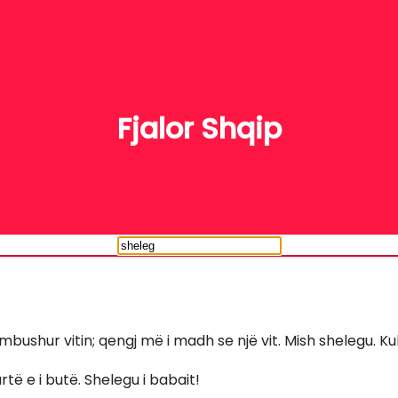
FJALË
Fjalor Shqip
 mbushur vitin; qengj më i madh se një vit. Mish shelegu. Ku
 urtë e i butë. Shelegu i babait!