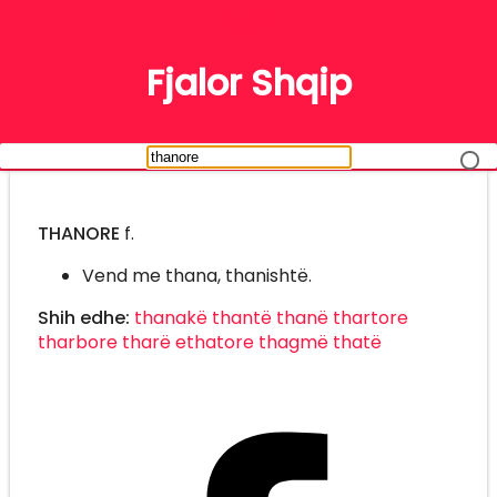
FJALË
Fjalor Shqip
THANORE
f.
Vend me thana, thanishtë.
Shih edhe:
thanakë
thantë
thanë
thartore
tharbore
tharë
ethatore
thagmë
thatë