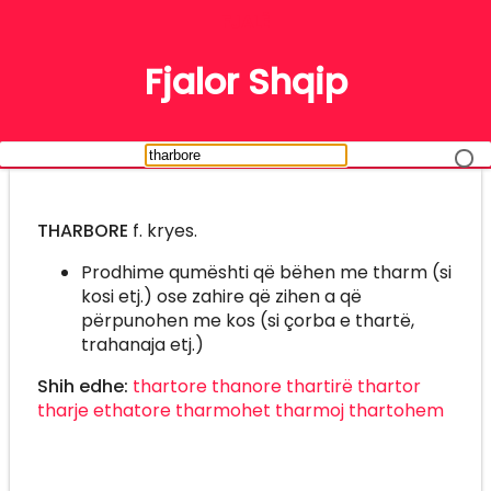
FJALË
Fjalor Shqip
THARBORE
f. kryes.
Prodhime qumështi që bëhen me tharm (si
kosi etj.) ose zahire që zihen a që
përpunohen me kos (si çorba e thartë,
trahanaja etj.)
Shih edhe:
thartore
thanore
thartirë
thartor
tharje
ethatore
tharmohet
tharmoj
thartohem