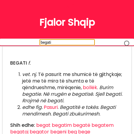
FJALË
Fjalor Shqip
BEGATI
f.
vet. nj.
Të pasurit me shumicë të gjithçkaje;
jetë me të mira të shumta e të
qëndrueshme, mirëqenie,
bollëk
.
Burim
begatie. Në rrugën e begatisë. Sjell begati.
Rrojmë në begati.
edhe fig.
Pasuri
.
Begatitë e tokës. Begati
mendimesh. Begati zbukurimesh.
Shih edhe:
begat
begatim
begatë
begatem
begatoj
begator
begeni
beg
bege