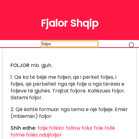
FJALË
Fjalor Shqip
FOLJOR
mb. gjuh.
1. Që ka të bëjë me foljen, që i përket foljes, i
foljes, që përbëhet nga një folje a nga tërësia e
foljeve të gjuhës. Trajtat foljore. Kallëzues foljor.
Sistemi foljor.
2. Që është formuar nga tema e një foljeje. Emër
(mbiemër) foljor.
Shih edhe:
folje
folklor
follow
folur
fole
follë
folme
folës
ndajfoljor