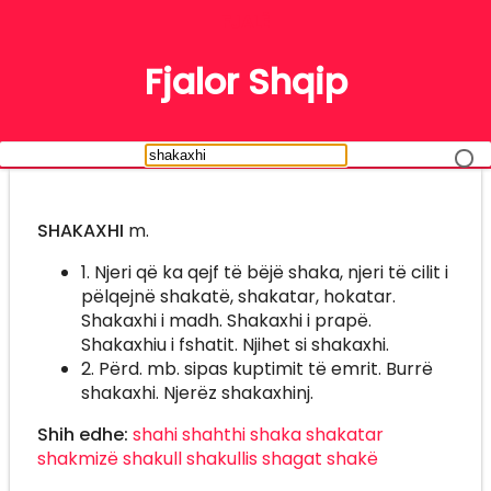
FJALË
Fjalor Shqip
SHAKAXHI
m.
1. Njeri që ka qejf të bëjë shaka, njeri të cilit i
pëlqejnë shakatë, shakatar, hokatar.
Shakaxhi i madh. Shakaxhi i prapë.
Shakaxhiu i fshatit. Njihet si shakaxhi.
2. Përd. mb. sipas kuptimit të emrit. Burrë
shakaxhi. Njerëz shakaxhinj.
Shih edhe:
shahi
shahthi
shaka
shakatar
shakmizë
shakull
shakullis
shagat
shakë