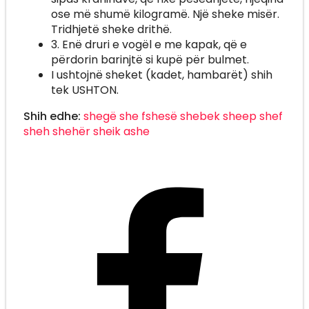
ose më shumë kilogramë. Një sheke misër.
Tridhjetë sheke drithë.
3. Enë druri e vogël e me kapak, që e
përdorin barinjtë si kupë për bulmet.
I ushtojnë sheket (kadet, hambarët) shih
tek USHTON.
Shih edhe:
shegë
she
fshesë
shebek
sheep
shef
sheh
shehër
sheik
ashe