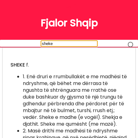
FJALË
Fjalor Shqip
SHEKE
f.
1. Enë druri e rrumbullakët e me madhësi të
ndryshme, që bëhet me dërrasa të
ngushta të shtrënguara me rrathë ose
duke bashkuar dy gjysma të një trungu të
gdhendur përbrenda dhe përdoret për të
mbajtur në të bulmet, turshi, rrush etj.;
vedër. Sheke e madhe (e vogël). Shekja e
djathit. Sheke me qumësht (me mazë).
2. Masë drithi me madhësi të ndryshme
sipas krahinave, që nxë pesëdhjetë, njëqind