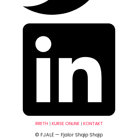
RRETH
|
KURSE ONLINE
|
KONTAKT
© FJALË — Fjalor Shqip Shqip