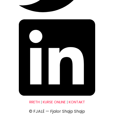
RRETH
|
KURSE ONLINE
|
KONTAKT
© FJALË — Fjalor Shqip Shqip