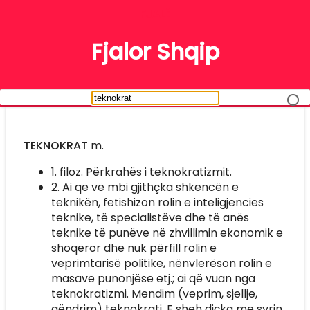
FJALË
Fjalor Shqip
TEKNOKRAT
m.
1. filoz. Përkrahës i teknokratizmit.
2. Ai që vë mbi gjithçka shkencën e
teknikën, fetishizon rolin e inteligjencies
teknike, të specialistëve dhe të anës
teknike të punëve në zhvillimin ekonomik e
shoqëror dhe nuk përfill rolin e
veprimtarisë politike, nënvlerëson rolin e
masave punonjëse etj.; ai që vuan nga
teknokratizmi. Mendim (veprim, sjellje,
qëndrim) teknokrati. E sheh diçka me syrin