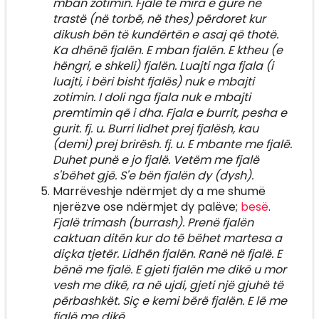
mban zotimin. Fjalë të mira e gurë në
trastë (në torbë, në thes) përdoret kur
dikush bën të kundërtën e asaj që thotë.
Ka dhënë fjalën. E mban fjalën. E ktheu (e
hëngri, e shkeli) fjalën. Luajti nga fjala (i
luajti, i bëri bisht fjalës) nuk e mbajti
zotimin. I doli nga fjala nuk e mbajti
premtimin që i dha. Fjala e burrit, pesha e
gurit. fj. u. Burri lidhet prej fjalësh, kau
(demi) prej brirësh. fj. u. E mbante me fjalë.
Duhet punë e jo fjalë. Vetëm me fjalë
s'bëhet gjë. S'e bën fjalën dy (dysh).
Marrëveshje ndërmjet dy a me shumë
njerëzve ose ndërmjet dy palëve;
besë
.
Fjalë trimash (burrash). Prenë fjalën
caktuan ditën kur do të bëhet martesa a
diçka tjetër. Lidhën fjalën. Ranë në fjalë. E
bënë me fjalë. E gjeti fjalën me dikë u mor
vesh me dikë, ra në ujdi, gjeti një gjuhë të
përbashkët. Siç e kemi bërë fjalën. E lë me
fjalë me dikë.