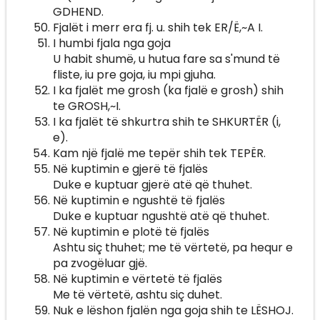
GDHEND.
Fjalët i merr era fj. u. shih tek ER/Ë,~A I.
I humbi fjala nga goja
U habit shumë, u hutua fare sa s'mund të
fliste, iu pre goja, iu mpi gjuha.
I ka fjalët me grosh (ka fjalë e grosh) shih
te GROSH,~I.
I ka fjalët të shkurtra shih te SHKURTËR (i,
e).
Kam një fjalë me tepër shih tek TEPËR.
Në kuptimin e gjerë të fjalës
Duke e kuptuar gjerë atë që thuhet.
Në kuptimin e ngushtë të fjalës
Duke e kuptuar ngushtë atë që thuhet.
Në kuptimin e plotë të fjalës
Ashtu siç thuhet; me të vërtetë, pa hequr e
pa zvogëluar gjë.
Në kuptimin e vërtetë të fjalës
Me të vërtetë, ashtu siç duhet.
Nuk e lëshon fjalën nga goja shih te LËSHOJ.