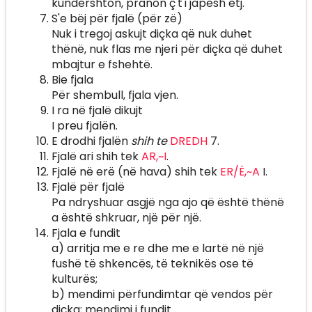
kundërshton, pranon ç't'i japësh etj.
S'e bëj për fjalë (për zë)
Nuk i tregoj askujt diçka që nuk duhet
thënë, nuk flas me njeri për diçka që duhet
mbajtur e fshehtë.
Bie fjala
Për shembull, fjala vjen.
I ra në fjalë dikujt
I preu fjalën.
E drodhi fjalën
shih te
DREDH
7.
Fjalë ari shih tek
AR,~I
.
Fjalë në erë (në hava) shih tek
ER/Ë,~A
I.
Fjalë për fjalë
Pa ndryshuar asgjë nga ajo që është thënë
a është shkruar, një për një.
Fjala e fundit
a) arritja me e re dhe me e lartë në një
fushë të shkencës, të teknikës ose të
kulturës;
b) mendimi përfundimtar që vendos për
diçka; mendimi i fundit.