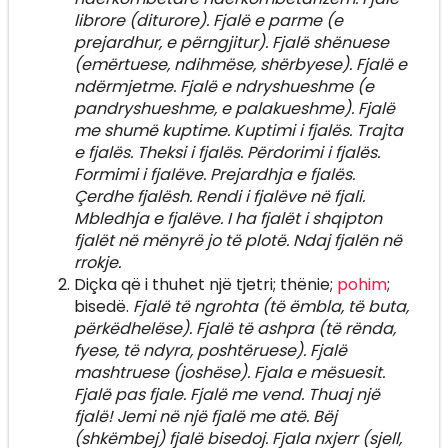
librore (diturore). Fjalë e parme (e
prejardhur, e përngjitur). Fjalë shënuese
(emërtuese, ndihmëse, shërbyese). Fjalë e
ndërmjetme. Fjalë e ndryshueshme (e
pandryshueshme, e palakueshme). Fjalë
me shumë kuptime. Kuptimi i fjalës. Trajta
e fjalës. Theksi i fjalës. Përdorimi i fjalës.
Formimi i fjalëve. Prejardhja e fjalës.
Çerdhe fjalësh. Rendi i fjalëve në fjali.
Mbledhja e fjalëve. I ha fjalët i shqipton
fjalët në mënyrë jo të plotë. Ndaj fjalën në
rrokje.
Diçka që i thuhet një tjetri; thënie;
pohim
;
bisedë.
Fjalë të ngrohta (të ëmbla, të buta,
përkëdhelëse). Fjalë të ashpra (të rënda,
fyese, të ndyra, poshtëruese). Fjalë
mashtruese (joshëse). Fjala e mësuesit.
Fjalë pas fjale. Fjalë me vend. Thuaj një
fjalë! Jemi në një fjalë me atë. Bëj
(shkëmbej) fjalë bisedoj. Fjala nxjerr (sjell,