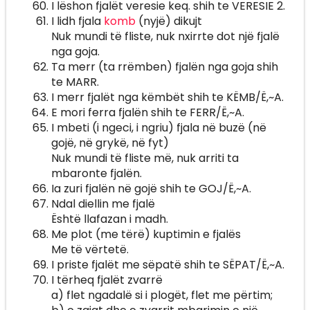
I lëshon fjalët veresie keq. shih te VERESIE 2.
I lidh fjala
komb
(nyjë) dikujt
Nuk mundi të fliste, nuk nxirrte dot një fjalë
nga goja.
Ta merr (ta rrëmben) fjalën nga goja shih
te MARR.
I merr fjalët nga këmbët shih te KËMB/Ë,~A.
E mori ferra fjalën shih te FERR/Ë,~A.
I mbeti (i ngeci, i ngriu) fjala në buzë (në
gojë, në grykë, në fyt)
Nuk mundi të fliste më, nuk arriti ta
mbaronte fjalën.
Ia zuri fjalën në gojë shih te GOJ/Ë,~A.
Ndal diellin me fjalë
Është llafazan i madh.
Me plot (me tërë) kuptimin e fjalës
Me të vërtetë.
I priste fjalët me sëpatë shih te SËPAT/Ë,~A.
I tërheq fjalët zvarrë
a) flet ngadalë si i plogët, flet me përtim;