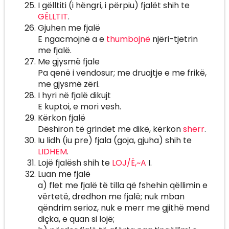
I gëlltiti (i hëngri, i përpiu) fjalët shih te
GËLLTIT
.
Gjuhen me fjalë
E ngacmojnë a e
thumbojnë
njëri-tjetrin
me fjalë.
Me gjysmë fjale
Pa qenë i vendosur; me druajtje e me frikë,
me gjysmë zëri.
I hyri në fjalë dikujt
E kuptoi, e mori vesh.
Kërkon fjalë
Dëshiron të grindet me dikë, kërkon
sherr
.
Iu lidh (iu pre) fjala (goja, gjuha) shih te
LIDHEM
.
Lojë fjalësh shih te
LOJ/Ë,~A
I.
Luan me fjalë
a) flet me fjalë të tilla që fshehin qëllimin e
vërtetë, dredhon me fjalë; nuk mban
qëndrim serioz, nuk e merr me gjithë mend
diçka, e quan si lojë;