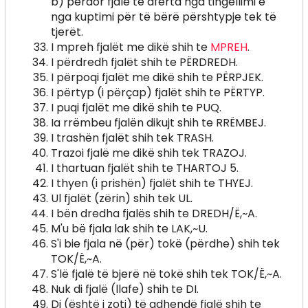
b) përdor fjalë të afërta nga tingëllimi e
nga kuptimi për të bërë përshtypje tek të
tjerët.
I mpreh fjalët me dikë shih te
MPREH
.
I përdredh fjalët shih te PËRDREDH.
I përpoqi fjalët me dikë shih te PËRPJEK.
I përtyp (i përçap) fjalët shih te PËRTYP.
I puqi fjalët me dikë shih te PUQ.
Ia rrëmbeu fjalën dikujt shih te RRËMBEJ.
I trashën fjalët shih tek TRASH.
Trazoi fjalë me dikë shih tek TRAZOJ.
I thartuan fjalët shih te THARTOJ 5.
I thyen (i prishën) fjalët shih te THYEJ.
Ul fjalët (zërin) shih tek UL.
I bën dredha fjalës shih te DREDH/Ë,~A.
M'u bë fjala lak shih te LAK,~U.
S'i bie fjala në (për) tokë (përdhe) shih tek
TOK/Ë,~A.
S'lë fjalë të bjerë në tokë shih tek TOK/Ë,~A.
Nuk di fjalë (llafe) shih te DI.
Di (është i zoti) të gdhendë fjalë shih te