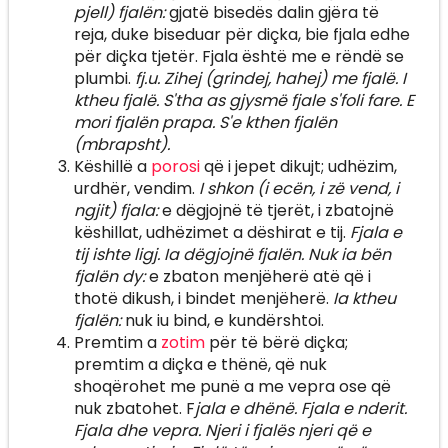
pjell) fjalën:
gjatë bisedës dalin gjëra të
reja, duke biseduar për diçka, bie fjala edhe
për diçka tjetër.
Fjala është me e rëndë se
plumbi.
fj.u. Zihej (grindej, hahej) me fjalë. I
ktheu fjalë. S'tha as gjysmë fjale s'foli fare. E
mori fjalën prapa. S'e kthen fjalën
(mbrapsht).
Këshillë a
porosi
që i jepet dikujt; udhëzim,
urdhër, vendim.
I shkon (i ecën, i zë vend, i
ngjit) fjala:
e dëgjojnë të tjerët, i zbatojnë
këshillat, udhëzimet a dëshirat e tij.
Fjala e
tij ishte ligj. Ia dëgjojnë fjalën. Nuk ia bën
fjalën dy:
e zbaton menjëherë atë që i
thotë dikush, i bindet menjëherë.
Ia ktheu
fjalën:
nuk iu bind, e kundërshtoi.
Premtim a
zotim
për të bërë diçka;
premtim a diçka e thënë, që nuk
shoqërohet me punë a me vepra ose që
nuk zbatohet. F
jala e dhënë. Fjala e nderit.
Fjala dhe vepra. Njeri i fjalës njeri që e