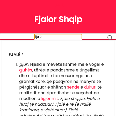
FJALË
Fjalor Shqip
FJALË
f.
gjuh.
Njësia e mëvetësishme me e vogël e
gjuhës
, tërësi e pandashme e tingëllimit
dhe e kuptimit e formësuar nga ana
gramatikore, që pasqyron në mënyrë të
përgjithësuar e shënon
sende
e
dukuri
të
realitetit dhe riprodhohet e veçohet në
rrjedhën e
ligjërimit
.
Fjalë shqipe. Fjalë e
huaj (e huazuar). Fjalë e re (e rrallë,
krahinore, e vjetërsuar). Fjalë
ndërkombëtare ndërkombëtarizëm. Fjalë