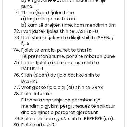
b) e zgjat dhe e zvarrit mbarimin e një
pune.
Them (kam) fjalën time
a) luaj rolin që me takon;
b) kam të drejtën time, kam mendimin tim.
I vuri jastëk fjalës shih te JASTËK,~U.
U vë shenjë fjalëve të dikujt shih te SHENJ/
Ë,~A.
Fjalët të ëmbla, punët të tharta
Të premton shumë, por s'të mbaron punë.
I merr fjalët e i vë në rabush shih te
RABUSH,~I.
S'lidh (s'bën) dy fjalë bashkë shih te
BASHKË.
Vret gjetkë fjala e tij (ai) shih te VRAS.
Fjalë fluturake
E thënë a shprehje, që përmban një
mendim a gjykim përgjithësues të spikatur
dhe që njihet e përdoret gjerësisht.
Fjalë e përbërë
gjuh.
shih te PËRBËRË (i, e).
Fjalë e urtë
folk.