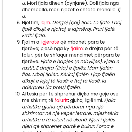
u.
Mori fjala dheun (dynjanë). Doli fjala nga
dhëmballa, mori njëzet e shtatë mëhallë.
fj.
u.
Njoftim,
lajm
.
Dërgoj (çoj) fjalë. Lë fjalë. I bëj
fjalë dikujt e njoftoj, e lajmëroj. Pruri fjalë.
Erdhi fjala.
Fjalim a
ligjëratë
që mbahet para të
tjerëve; pjesë nga ky
fjalim
; e drejta për të
folur, për të shfaqur mendimet përpara të
tjerëve.
Fjala e hapjes (e mbylljes). Fjala e
rastit. E drejta (liria) e fjalës. Marr fjalën
flas. Mbaj fjalën. Kërkoj fjalën. I jap fjalën
dikujt e lejoj të flasë; e ftoj të flasë. Ia
ndërpreu (ia preu) fjalën.
Aftësia për të shprehur diçka me gojë ose
me shkrim; të
folurit
; gjuha, ligjërimi.
Fjala
artistike gjuha që përdoret nga një
shkrimtar në një vepër letrare; mjeshtëria
artistike e të folurit në skenë. Njeri i fjalës
njeri që shprehet qartë e bukur. Forca e