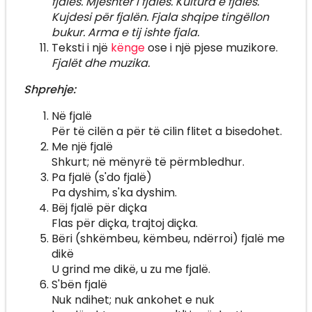
fjalës. Mjeshtër i fjalës. Kultura e fjalës.
Kujdesi për fjalën. Fjala shqipe tingëllon
bukur. Arma e tij ishte fjala.
Teksti i një
kënge
ose i një pjese muzikore.
Fjalët dhe muzika.
Shprehje:
Në fjalë
Për të cilën a për të cilin flitet a bisedohet.
Me një fjalë
Shkurt; në mënyrë të përmbledhur.
Pa fjalë (s'do fjalë)
Pa dyshim, s'ka dyshim.
Bëj fjalë për diçka
Flas për diçka, trajtoj diçka.
Bëri (shkëmbeu, këmbeu, ndërroi) fjalë me
dikë
U grind me dikë, u zu me fjalë.
S'bën fjalë
Nuk ndihet; nuk ankohet e nuk