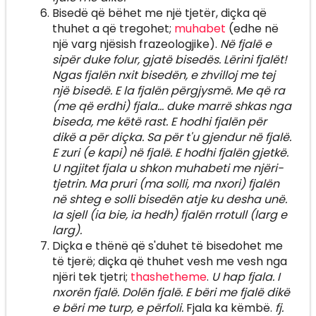
Bisedë që bëhet me një tjetër, diçka që
thuhet a që tregohet;
muhabet
(edhe në
një varg njësish frazeologjike).
Në fjalë e
sipër duke folur, gjatë bisedës. Lërini fjalët!
Ngas fjalën nxit bisedën, e zhvilloj me tej
një bisedë. E la fjalën përgjysmë. Me që ra
(me që erdhi) fjala... duke marrë shkas nga
biseda, me këtë rast. E hodhi fjalën për
dikë a për diçka. Sa për t'u gjendur në fjalë.
E zuri (e kapi) në fjalë. E hodhi fjalën gjetkë.
U ngjitet fjala u shkon muhabeti me njëri-
tjetrin. Ma pruri (ma solli, ma nxori) fjalën
në shteg e solli bisedën atje ku desha unë.
Ia sjell (ia bie, ia hedh) fjalën rrotull (larg e
larg).
Diçka e thënë që s'duhet të bisedohet me
të tjerë; diçka që thuhet vesh me vesh nga
njëri tek tjetri;
thashetheme
.
U hap fjala. I
nxorën fjalë. Dolën fjalë. E bëri me fjalë dikë
e bëri me turp, e përfoli.
Fjala ka këmbë.
fj.