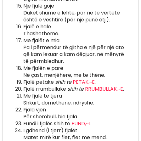
Një fjalë goje
Duket shumë e lehtë, por në të vërtetë
është e vështirë (për një punë etj.).
Fjalë e hale
Thashetheme.
Me fjalët e mia
Pa i përmendur të gjitha e një për një ato
që kam lexuar a kam dëgjuar, në mënyrë
të përmbledhur.
Me fjalën e parë
Në çast, menjëherë, me të thënë.
Fjalë petake
shih te
PETAK,~E
.
Fjalë rrumbullake
shih te
RRUMBULLAK,~E
.
Me fjalë të tjera
Shkurt, domethënë; ndryshe.
Fjala vjen
Për shembull, bie fjala.
Fundi i fjalës shih te
FUND,~I
.
I gdhend (i tjerr) fjalët
Matet mirë kur flet, flet me mend.