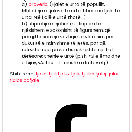
a)
proverb
. (Fjalët e urta të popullit.
Mbledhja e fjalëve të urta. Libër me fjalë të
urta. Një fjalë e urtë thotë...);
b) shprehje e njohur me kuptim të
njësishëm e zakonisht të figurshëm, që
përgjithëson një vëzhgim a vlerësim për
dukuritë e ndryshme të jetës, por që,
ndryshe nga proverbi, nuk është një fjali
tërësore; thënie e urtë (p.sh. «Si e ëma dhe
e bija», «Ashtu i do mushka drutë» etj.).
Shih edhe:
fjalës
fjali
fjalëz
fjalë
fjalim
fjaloj
fjalor
fjalos
pafjalë